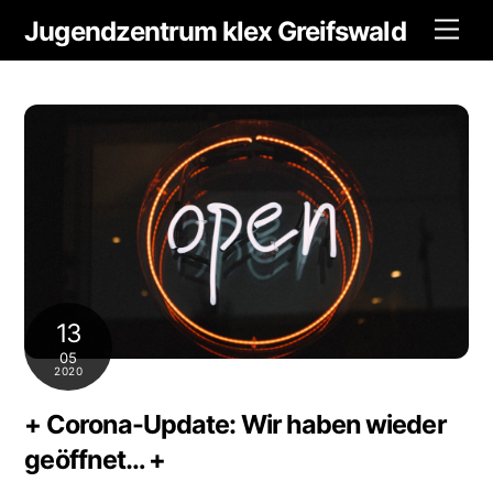
Skip
Jugendzentrum klex Greifswald
Men
to
content
13
05
2020
+ Corona-Update: Wir haben wieder
geöffnet… +