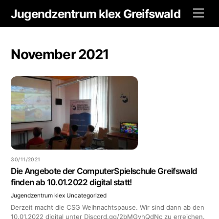
Skip
Jugendzentrum klex Greifswald
Men
to
content
November 2021
30/11/2021
Die Angebote der ComputerSpielschule Greifswald
finden ab 10.01.2022 digital statt!
Jugendzentrum klex
Uncategorized
Derzeit macht die CSG Weihnachtspause. Wir sind dann ab den
10.01.2022 digital unter Discord.gg/2bMGyhQdNc zu erreichen.