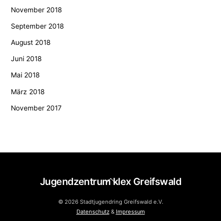
November 2018
September 2018
August 2018
Juni 2018
Mai 2018
März 2018
November 2017
Back
Jugendzentrum klex Greifswald
To
Top
© 2026 Stadtjugendring Greifswald e.V.
Datenschutz
&
Impressum