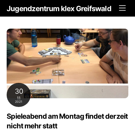
Skip
Jugendzentrum klex Greifswald
Men
to
content
30
11
2021
Spieleabend am Montag findet derzeit
nicht mehr statt