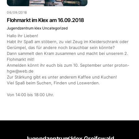
06/09/2018
Flohmarkt im Klex am 16.09.2018
Jugendzentrum klex
Uncategorized
Hallo ihr Lieben!
Habt ihr Spaß am stöbern, zu viel Zeug im Kleiderschrank oder
Gerümpel, das für andere noch brauchbar sein könnte?
Dann sammelt den Kram zusammen und macht bei unserem 2.
Flohmarkt mit!
Anmelden könnt ihr euch bis zum 10. September unter proton-
hgw@web.de
Zur Stärkung gibt es unter anderem Kaffee und Kuchen!
Viel Spaß beim Suchen, Finden und Loswerden.
Von 14:00 bis 18:00 Uhr.
Back
Jugendzentrum klex Greifswald