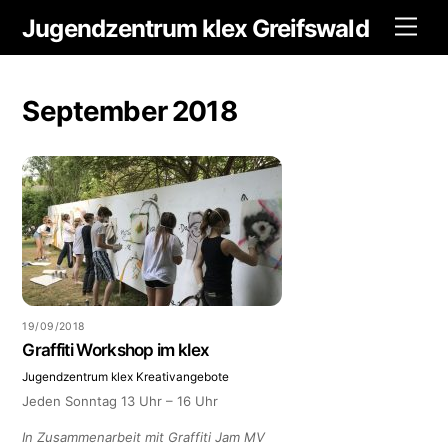
Skip
Jugendzentrum klex Greifswald
Men
to
content
September 2018
19/09/2018
Graffiti Workshop im klex
Jugendzentrum klex
Kreativangebote
Jeden Sonntag 13 Uhr – 16 Uhr
In Zusammenarbeit mit Graffiti Jam MV