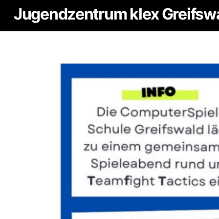
Skip
Jugendzentrum klex Greifsw
to
content