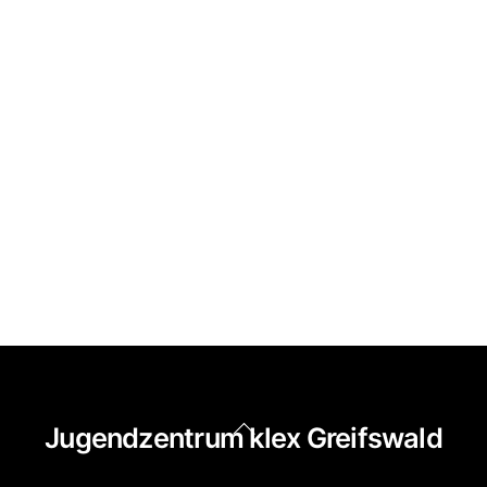
Back
Jugendzentrum klex Greifswald
To
Top