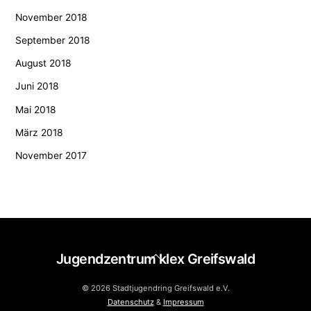
November 2018
September 2018
August 2018
Juni 2018
Mai 2018
März 2018
November 2017
Back
Jugendzentrum klex Greifswald
To
Top
© 2026 Stadtjugendring Greifswald e.V.
Datenschutz
&
Impressum