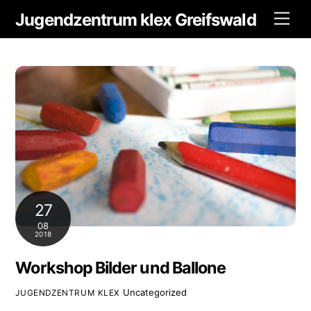
Skip
Jugendzentrum klex Greifswald
Men
to
content
27
08
2018
Workshop Bilder und Ballone
Uncategorized
JUGENDZENTRUM KLEX