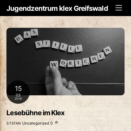
Skip
Jugendzentrum klex Greifswald
Men
to
content
15
03
2018
Lesebühne im Klex
Uncategorized
0
STEFAN