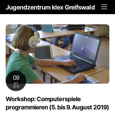
Skip
Jugendzentrum klex Greifswald
Men
to
content
09
07
2019
Workshop: Computerspiele
programmieren (5. bis 9. August 2019)