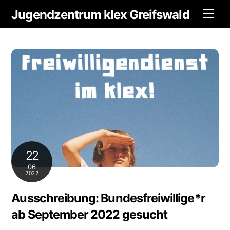
Skip
Jugendzentrum klex Greifswald
Men
to
content
22
06
2022
Ausschreibung: Bundesfreiwillige*r
ab September 2022 gesucht