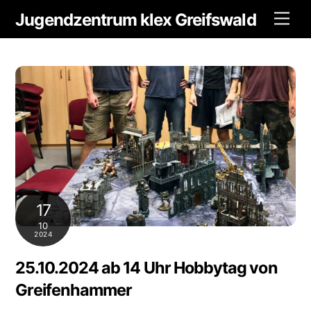
Skip
Jugendzentrum klex Greifswald
Men
to
content
17
10
2024
25.10.2024 ab 14 Uhr Hobbytag von
Greifenhammer