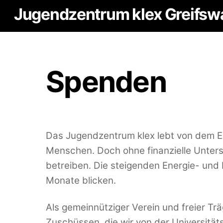
Skip
Jugendzentrum klex Greifsw
to
content
Spenden
Das Jugendzentrum klex lebt von dem En
Menschen. Doch ohne finanzielle Unters
betreiben. Die steigenden Energie- und 
Monate blicken.
Als gemeinnütziger Verein und freier Tr
Zuschüssen, die wir von der Universitä