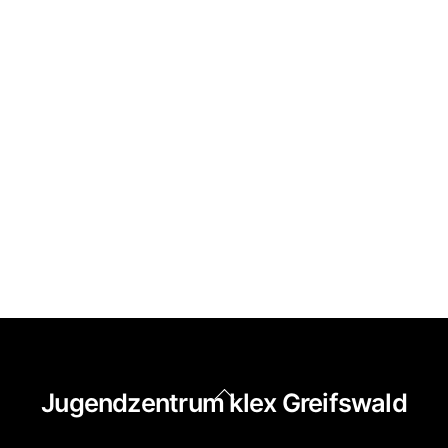
Back
Jugendzentrum klex Greifswald
To
Top